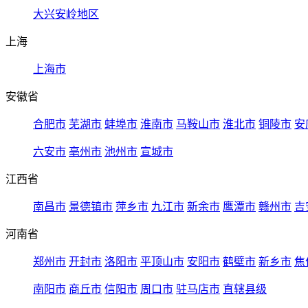
大兴安岭地区
上海
上海市
安徽省
合肥市
芜湖市
蚌埠市
淮南市
马鞍山市
淮北市
铜陵市
安
六安市
亳州市
池州市
宣城市
江西省
南昌市
景德镇市
萍乡市
九江市
新余市
鹰潭市
赣州市
吉
河南省
郑州市
开封市
洛阳市
平顶山市
安阳市
鹤壁市
新乡市
焦
南阳市
商丘市
信阳市
周口市
驻马店市
直辖县级