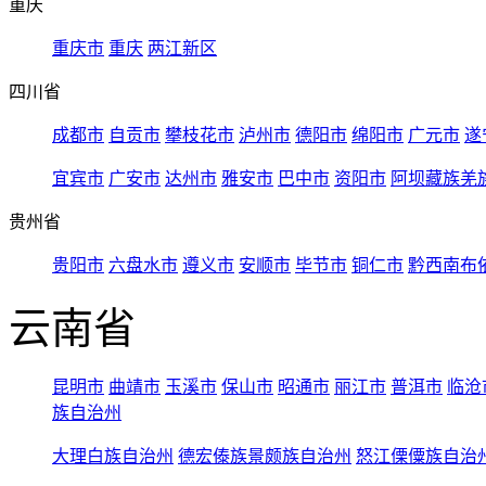
重庆
重庆市
重庆
两江新区
四川省
成都市
自贡市
攀枝花市
泸州市
德阳市
绵阳市
广元市
遂
宜宾市
广安市
达州市
雅安市
巴中市
资阳市
阿坝藏族羌
贵州省
贵阳市
六盘水市
遵义市
安顺市
毕节市
铜仁市
黔西南布
云南省
昆明市
曲靖市
玉溪市
保山市
昭通市
丽江市
普洱市
临沧
族自治州
大理白族自治州
德宏傣族景颇族自治州
怒江傈僳族自治