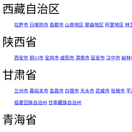
西藏自治区
拉萨市
日喀则市
昌都市
山南地区
那曲地区
阿里地区
林
陕西省
西安市
铜川市
宝鸡市
咸阳市
渭南市
延安市
汉中市
榆林
甘肃省
兰州市
嘉峪关市
金昌市
白银市
天水市
武威市
张掖市
平
临夏回族自治州
甘南藏族自治州
青海省