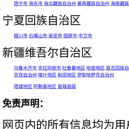
西宁市
海东市
海北藏族自治州
黄南藏族自治州
海南藏族
宁夏回族自治区
银川市
石嘴山市
吴忠市
固原市
中卫市
新疆维吾尔自治区
乌鲁木齐市
克拉玛依市
吐鲁番地区
哈密地区
昌吉回族自
克孜自治州
喀什地区
和田地区
伊犁哈萨克自治州
塔城地区
阿勒泰地区
直辖县级
免责声明：
网页内的所有信息均为用