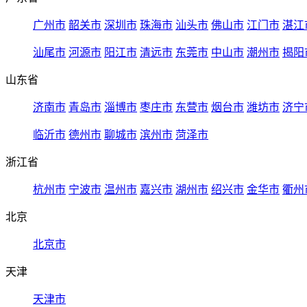
广州市
韶关市
深圳市
珠海市
汕头市
佛山市
江门市
湛江
汕尾市
河源市
阳江市
清远市
东莞市
中山市
潮州市
揭阳
山东省
济南市
青岛市
淄博市
枣庄市
东营市
烟台市
潍坊市
济宁
临沂市
德州市
聊城市
滨州市
菏泽市
浙江省
杭州市
宁波市
温州市
嘉兴市
湖州市
绍兴市
金华市
衢州
北京
北京市
天津
天津市