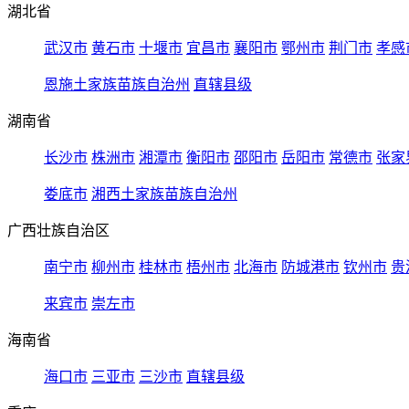
湖北省
武汉市
黄石市
十堰市
宜昌市
襄阳市
鄂州市
荆门市
孝感
恩施土家族苗族自治州
直辖县级
湖南省
长沙市
株洲市
湘潭市
衡阳市
邵阳市
岳阳市
常德市
张家
娄底市
湘西土家族苗族自治州
广西壮族自治区
南宁市
柳州市
桂林市
梧州市
北海市
防城港市
钦州市
贵
来宾市
崇左市
海南省
海口市
三亚市
三沙市
直辖县级