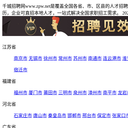
千城招聘网www.zpw.net是覆盖全国各省、市、区县的人
历，企业可直招本地人才，一站式解决全国求职招工需求。 2026
江苏省
南京市
无锡市
徐州市
常州市
苏州市
南通市
连云港市
淮
宿迁市
福建省
福州市
厦门市
莆田市
三明市
泉州市
漳州市
南平市
龙岩
河北省
石家庄市
唐山市
秦皇岛市
邯郸市
邢台市
保定市
张家口
广东省