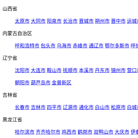
山西省
太原市
大同市
阳泉市
长治市
晋城市
朔州市
晋中市
运城
内蒙古自治区
呼和浩特市
包头市
乌海市
赤峰市
通辽市
鄂尔多斯市
呼
辽宁省
沈阳市
大连市
鞍山市
抚顺市
本溪市
丹东市
锦州市
营口
朝阳市
葫芦岛市
金普新区
吉林省
长春市
吉林市
四平市
辽源市
通化市
白山市
松原市
白城
黑龙江省
哈尔滨市
齐齐哈尔市
鸡西市
鹤岗市
双鸭山市
大庆市
伊