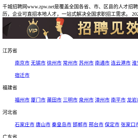
千城招聘网www.zpw.net是覆盖全国各省、市、区县的人
历，企业可直招本地人才，一站式解决全国求职招工需求。 2026
江苏省
南京市
无锡市
徐州市
常州市
苏州市
南通市
连云港市
淮
宿迁市
福建省
福州市
厦门市
莆田市
三明市
泉州市
漳州市
南平市
龙岩
河北省
石家庄市
唐山市
秦皇岛市
邯郸市
邢台市
保定市
张家口
广东省