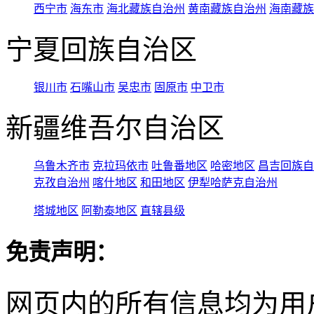
西宁市
海东市
海北藏族自治州
黄南藏族自治州
海南藏族
宁夏回族自治区
银川市
石嘴山市
吴忠市
固原市
中卫市
新疆维吾尔自治区
乌鲁木齐市
克拉玛依市
吐鲁番地区
哈密地区
昌吉回族自
克孜自治州
喀什地区
和田地区
伊犁哈萨克自治州
塔城地区
阿勒泰地区
直辖县级
免责声明：
网页内的所有信息均为用