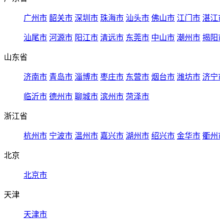
广州市
韶关市
深圳市
珠海市
汕头市
佛山市
江门市
湛江
汕尾市
河源市
阳江市
清远市
东莞市
中山市
潮州市
揭阳
山东省
济南市
青岛市
淄博市
枣庄市
东营市
烟台市
潍坊市
济宁
临沂市
德州市
聊城市
滨州市
菏泽市
浙江省
杭州市
宁波市
温州市
嘉兴市
湖州市
绍兴市
金华市
衢州
北京
北京市
天津
天津市