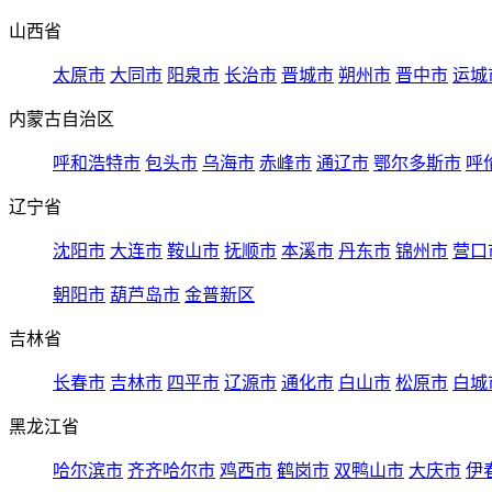
山西省
太原市
大同市
阳泉市
长治市
晋城市
朔州市
晋中市
运城
内蒙古自治区
呼和浩特市
包头市
乌海市
赤峰市
通辽市
鄂尔多斯市
呼
辽宁省
沈阳市
大连市
鞍山市
抚顺市
本溪市
丹东市
锦州市
营口
朝阳市
葫芦岛市
金普新区
吉林省
长春市
吉林市
四平市
辽源市
通化市
白山市
松原市
白城
黑龙江省
哈尔滨市
齐齐哈尔市
鸡西市
鹤岗市
双鸭山市
大庆市
伊