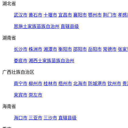
湖北省
武汉市
黄石市
十堰市
宜昌市
襄阳市
鄂州市
荆门市
孝感
恩施土家族苗族自治州
直辖县级
湖南省
长沙市
株洲市
湘潭市
衡阳市
邵阳市
岳阳市
常德市
张家
娄底市
湘西土家族苗族自治州
广西壮族自治区
南宁市
柳州市
桂林市
梧州市
北海市
防城港市
钦州市
贵
来宾市
崇左市
海南省
海口市
三亚市
三沙市
直辖县级