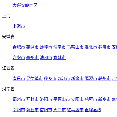
大兴安岭地区
上海
上海市
安徽省
合肥市
芜湖市
蚌埠市
淮南市
马鞍山市
淮北市
铜陵市
安
六安市
亳州市
池州市
宣城市
江西省
南昌市
景德镇市
萍乡市
九江市
新余市
鹰潭市
赣州市
吉
河南省
郑州市
开封市
洛阳市
平顶山市
安阳市
鹤壁市
新乡市
焦
南阳市
商丘市
信阳市
周口市
驻马店市
直辖县级