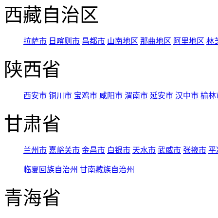
西藏自治区
拉萨市
日喀则市
昌都市
山南地区
那曲地区
阿里地区
林
陕西省
西安市
铜川市
宝鸡市
咸阳市
渭南市
延安市
汉中市
榆林
甘肃省
兰州市
嘉峪关市
金昌市
白银市
天水市
武威市
张掖市
平
临夏回族自治州
甘南藏族自治州
青海省