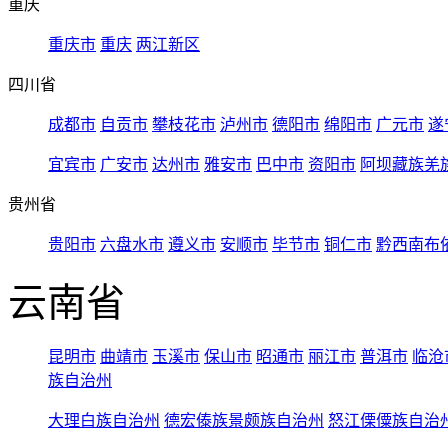
重庆
重庆市
重庆
两江新区
四川省
成都市
自贡市
攀枝花市
泸州市
德阳市
绵阳市
广元市
遂
宜宾市
广安市
达州市
雅安市
巴中市
资阳市
阿坝藏族羌
贵州省
贵阳市
六盘水市
遵义市
安顺市
毕节市
铜仁市
黔西南布
云南省
昆明市
曲靖市
玉溪市
保山市
昭通市
丽江市
普洱市
临沧
族自治州
大理白族自治州
德宏傣族景颇族自治州
怒江傈僳族自治