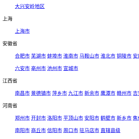
大兴安岭地区
上海
上海市
安徽省
合肥市
芜湖市
蚌埠市
淮南市
马鞍山市
淮北市
铜陵市
安
六安市
亳州市
池州市
宣城市
江西省
南昌市
景德镇市
萍乡市
九江市
新余市
鹰潭市
赣州市
吉
河南省
郑州市
开封市
洛阳市
平顶山市
安阳市
鹤壁市
新乡市
焦
南阳市
商丘市
信阳市
周口市
驻马店市
直辖县级