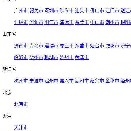
广州市
韶关市
深圳市
珠海市
汕头市
佛山市
江门市
湛江
汕尾市
河源市
阳江市
清远市
东莞市
中山市
潮州市
揭阳
山东省
济南市
青岛市
淄博市
枣庄市
东营市
烟台市
潍坊市
济宁
临沂市
德州市
聊城市
滨州市
菏泽市
浙江省
杭州市
宁波市
温州市
嘉兴市
湖州市
绍兴市
金华市
衢州
北京
北京市
天津
天津市