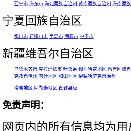
西宁市
海东市
海北藏族自治州
黄南藏族自治州
海南藏族
宁夏回族自治区
银川市
石嘴山市
吴忠市
固原市
中卫市
新疆维吾尔自治区
乌鲁木齐市
克拉玛依市
吐鲁番地区
哈密地区
昌吉回族自
克孜自治州
喀什地区
和田地区
伊犁哈萨克自治州
塔城地区
阿勒泰地区
直辖县级
免责声明：
网页内的所有信息均为用