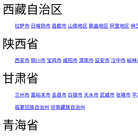
西藏自治区
拉萨市
日喀则市
昌都市
山南地区
那曲地区
阿里地区
林
陕西省
西安市
铜川市
宝鸡市
咸阳市
渭南市
延安市
汉中市
榆林
甘肃省
兰州市
嘉峪关市
金昌市
白银市
天水市
武威市
张掖市
平
临夏回族自治州
甘南藏族自治州
青海省