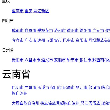
重庆
重庆市
重庆
两江新区
四川省
成都市
自贡市
攀枝花市
泸州市
德阳市
绵阳市
广元市
遂
宜宾市
广安市
达州市
雅安市
巴中市
资阳市
阿坝藏族羌
贵州省
贵阳市
六盘水市
遵义市
安顺市
毕节市
铜仁市
黔西南布
云南省
昆明市
曲靖市
玉溪市
保山市
昭通市
丽江市
普洱市
临沧
族自治州
大理白族自治州
德宏傣族景颇族自治州
怒江傈僳族自治