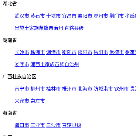
湖北省
武汉市
黄石市
十堰市
宜昌市
襄阳市
鄂州市
荆门市
孝感
恩施土家族苗族自治州
直辖县级
湖南省
长沙市
株洲市
湘潭市
衡阳市
邵阳市
岳阳市
常德市
张家
娄底市
湘西土家族苗族自治州
广西壮族自治区
南宁市
柳州市
桂林市
梧州市
北海市
防城港市
钦州市
贵
来宾市
崇左市
海南省
海口市
三亚市
三沙市
直辖县级