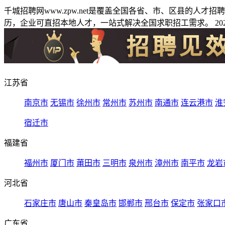
千城招聘网www.zpw.net是覆盖全国各省、市、区县的人
历，企业可直招本地人才，一站式解决全国求职招工需求。 2026
江苏省
南京市
无锡市
徐州市
常州市
苏州市
南通市
连云港市
淮
宿迁市
福建省
福州市
厦门市
莆田市
三明市
泉州市
漳州市
南平市
龙岩
河北省
石家庄市
唐山市
秦皇岛市
邯郸市
邢台市
保定市
张家口
广东省