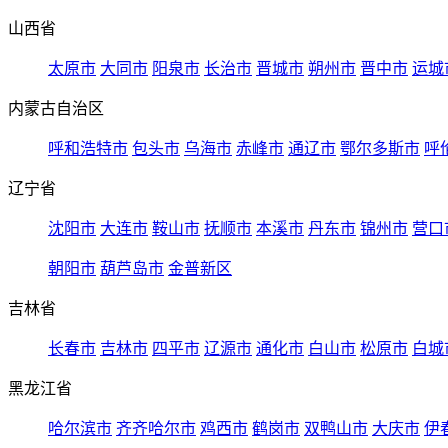
山西省
太原市
大同市
阳泉市
长治市
晋城市
朔州市
晋中市
运城
内蒙古自治区
呼和浩特市
包头市
乌海市
赤峰市
通辽市
鄂尔多斯市
呼
辽宁省
沈阳市
大连市
鞍山市
抚顺市
本溪市
丹东市
锦州市
营口
朝阳市
葫芦岛市
金普新区
吉林省
长春市
吉林市
四平市
辽源市
通化市
白山市
松原市
白城
黑龙江省
哈尔滨市
齐齐哈尔市
鸡西市
鹤岗市
双鸭山市
大庆市
伊