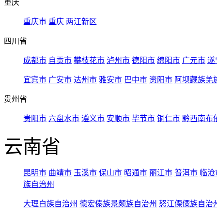
重庆
重庆市
重庆
两江新区
四川省
成都市
自贡市
攀枝花市
泸州市
德阳市
绵阳市
广元市
遂
宜宾市
广安市
达州市
雅安市
巴中市
资阳市
阿坝藏族羌
贵州省
贵阳市
六盘水市
遵义市
安顺市
毕节市
铜仁市
黔西南布
云南省
昆明市
曲靖市
玉溪市
保山市
昭通市
丽江市
普洱市
临沧
族自治州
大理白族自治州
德宏傣族景颇族自治州
怒江傈僳族自治