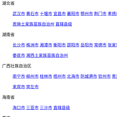
湖北省
武汉市
黄石市
十堰市
宜昌市
襄阳市
鄂州市
荆门市
孝感
恩施土家族苗族自治州
直辖县级
湖南省
长沙市
株洲市
湘潭市
衡阳市
邵阳市
岳阳市
常德市
张家
娄底市
湘西土家族苗族自治州
广西壮族自治区
南宁市
柳州市
桂林市
梧州市
北海市
防城港市
钦州市
贵
来宾市
崇左市
海南省
海口市
三亚市
三沙市
直辖县级