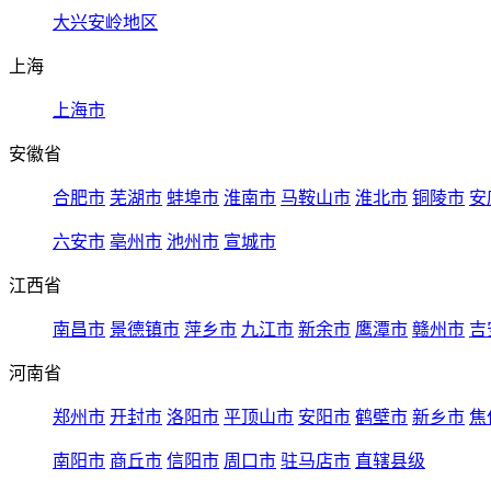
大兴安岭地区
上海
上海市
安徽省
合肥市
芜湖市
蚌埠市
淮南市
马鞍山市
淮北市
铜陵市
安
六安市
亳州市
池州市
宣城市
江西省
南昌市
景德镇市
萍乡市
九江市
新余市
鹰潭市
赣州市
吉
河南省
郑州市
开封市
洛阳市
平顶山市
安阳市
鹤壁市
新乡市
焦
南阳市
商丘市
信阳市
周口市
驻马店市
直辖县级