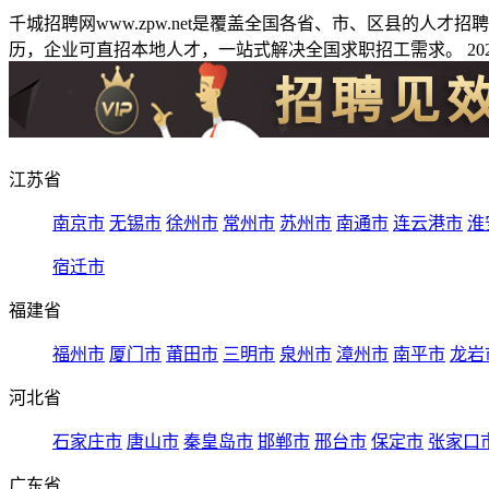
千城招聘网www.zpw.net是覆盖全国各省、市、区县的人
历，企业可直招本地人才，一站式解决全国求职招工需求。 2026
江苏省
南京市
无锡市
徐州市
常州市
苏州市
南通市
连云港市
淮
宿迁市
福建省
福州市
厦门市
莆田市
三明市
泉州市
漳州市
南平市
龙岩
河北省
石家庄市
唐山市
秦皇岛市
邯郸市
邢台市
保定市
张家口
广东省