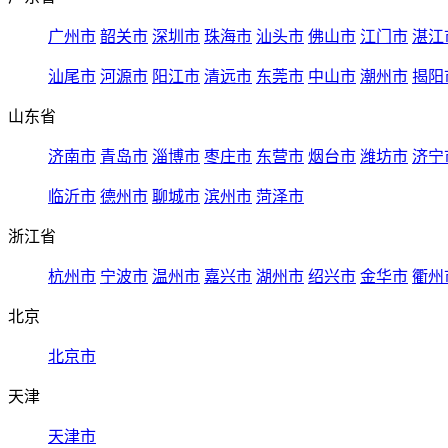
广州市
韶关市
深圳市
珠海市
汕头市
佛山市
江门市
湛江
汕尾市
河源市
阳江市
清远市
东莞市
中山市
潮州市
揭阳
山东省
济南市
青岛市
淄博市
枣庄市
东营市
烟台市
潍坊市
济宁
临沂市
德州市
聊城市
滨州市
菏泽市
浙江省
杭州市
宁波市
温州市
嘉兴市
湖州市
绍兴市
金华市
衢州
北京
北京市
天津
天津市