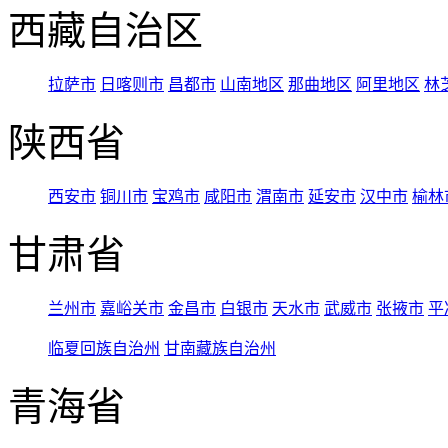
西藏自治区
拉萨市
日喀则市
昌都市
山南地区
那曲地区
阿里地区
林
陕西省
西安市
铜川市
宝鸡市
咸阳市
渭南市
延安市
汉中市
榆林
甘肃省
兰州市
嘉峪关市
金昌市
白银市
天水市
武威市
张掖市
平
临夏回族自治州
甘南藏族自治州
青海省