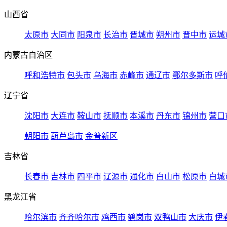
山西省
太原市
大同市
阳泉市
长治市
晋城市
朔州市
晋中市
运城
内蒙古自治区
呼和浩特市
包头市
乌海市
赤峰市
通辽市
鄂尔多斯市
呼
辽宁省
沈阳市
大连市
鞍山市
抚顺市
本溪市
丹东市
锦州市
营口
朝阳市
葫芦岛市
金普新区
吉林省
长春市
吉林市
四平市
辽源市
通化市
白山市
松原市
白城
黑龙江省
哈尔滨市
齐齐哈尔市
鸡西市
鹤岗市
双鸭山市
大庆市
伊