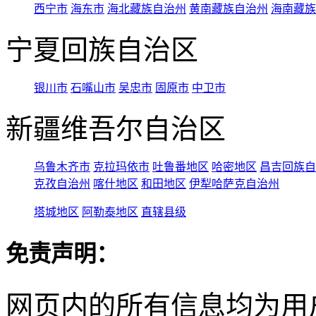
西宁市
海东市
海北藏族自治州
黄南藏族自治州
海南藏族
宁夏回族自治区
银川市
石嘴山市
吴忠市
固原市
中卫市
新疆维吾尔自治区
乌鲁木齐市
克拉玛依市
吐鲁番地区
哈密地区
昌吉回族自
克孜自治州
喀什地区
和田地区
伊犁哈萨克自治州
塔城地区
阿勒泰地区
直辖县级
免责声明：
网页内的所有信息均为用