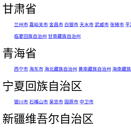
甘肃省
兰州市
嘉峪关市
金昌市
白银市
天水市
武威市
张掖市
平
临夏回族自治州
甘南藏族自治州
青海省
西宁市
海东市
海北藏族自治州
黄南藏族自治州
海南藏族
宁夏回族自治区
银川市
石嘴山市
吴忠市
固原市
中卫市
新疆维吾尔自治区