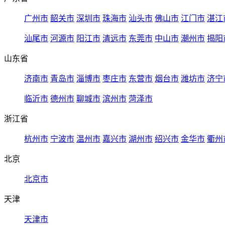
广州市
韶关市
深圳市
珠海市
汕头市
佛山市
江门市
湛江
汕尾市
河源市
阳江市
清远市
东莞市
中山市
潮州市
揭阳
山东省
济南市
青岛市
淄博市
枣庄市
东营市
烟台市
潍坊市
济宁
临沂市
德州市
聊城市
滨州市
菏泽市
浙江省
杭州市
宁波市
温州市
嘉兴市
湖州市
绍兴市
金华市
衢州
北京
北京市
天津
天津市