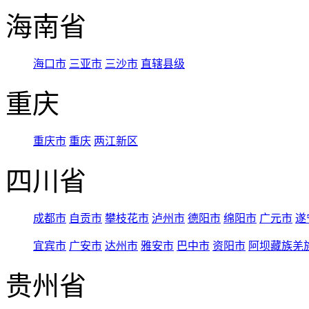
海南省
海口市
三亚市
三沙市
直辖县级
重庆
重庆市
重庆
两江新区
四川省
成都市
自贡市
攀枝花市
泸州市
德阳市
绵阳市
广元市
遂
宜宾市
广安市
达州市
雅安市
巴中市
资阳市
阿坝藏族羌
贵州省