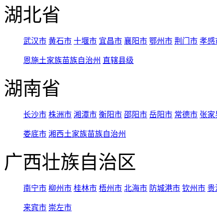
湖北省
武汉市
黄石市
十堰市
宜昌市
襄阳市
鄂州市
荆门市
孝感
恩施土家族苗族自治州
直辖县级
湖南省
长沙市
株洲市
湘潭市
衡阳市
邵阳市
岳阳市
常德市
张家
娄底市
湘西土家族苗族自治州
广西壮族自治区
南宁市
柳州市
桂林市
梧州市
北海市
防城港市
钦州市
贵
来宾市
崇左市