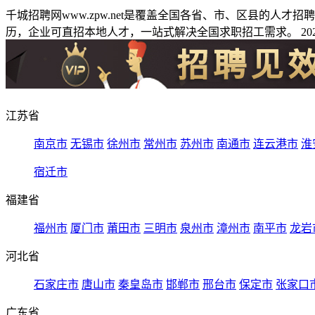
千城招聘网www.zpw.net是覆盖全国各省、市、区县的人
历，企业可直招本地人才，一站式解决全国求职招工需求。 2026
江苏省
南京市
无锡市
徐州市
常州市
苏州市
南通市
连云港市
淮
宿迁市
福建省
福州市
厦门市
莆田市
三明市
泉州市
漳州市
南平市
龙岩
河北省
石家庄市
唐山市
秦皇岛市
邯郸市
邢台市
保定市
张家口
广东省