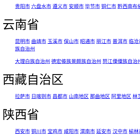
贵阳市
六盘水市
遵义市
安顺市
毕节市
铜仁市
黔西南布
云南省
昆明市
曲靖市
玉溪市
保山市
昭通市
丽江市
普洱市
临沧
族自治州
大理白族自治州
德宏傣族景颇族自治州
怒江傈僳族自治
西藏自治区
拉萨市
日喀则市
昌都市
山南地区
那曲地区
阿里地区
林
陕西省
西安市
铜川市
宝鸡市
咸阳市
渭南市
延安市
汉中市
榆林