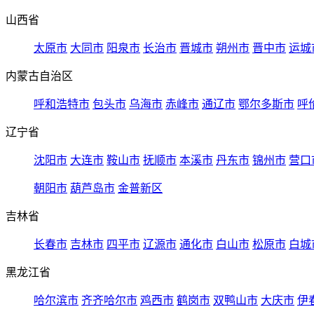
山西省
太原市
大同市
阳泉市
长治市
晋城市
朔州市
晋中市
运城
内蒙古自治区
呼和浩特市
包头市
乌海市
赤峰市
通辽市
鄂尔多斯市
呼
辽宁省
沈阳市
大连市
鞍山市
抚顺市
本溪市
丹东市
锦州市
营口
朝阳市
葫芦岛市
金普新区
吉林省
长春市
吉林市
四平市
辽源市
通化市
白山市
松原市
白城
黑龙江省
哈尔滨市
齐齐哈尔市
鸡西市
鹤岗市
双鸭山市
大庆市
伊