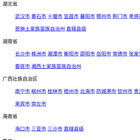
湖北省
武汉市
黄石市
十堰市
宜昌市
襄阳市
鄂州市
荆门市
孝感
恩施土家族苗族自治州
直辖县级
湖南省
长沙市
株洲市
湘潭市
衡阳市
邵阳市
岳阳市
常德市
张家
娄底市
湘西土家族苗族自治州
广西壮族自治区
南宁市
柳州市
桂林市
梧州市
北海市
防城港市
钦州市
贵
来宾市
崇左市
海南省
海口市
三亚市
三沙市
直辖县级