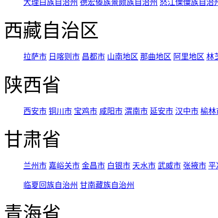
大理白族自治州
德宏傣族景颇族自治州
怒江傈僳族自治
西藏自治区
拉萨市
日喀则市
昌都市
山南地区
那曲地区
阿里地区
林
陕西省
西安市
铜川市
宝鸡市
咸阳市
渭南市
延安市
汉中市
榆林
甘肃省
兰州市
嘉峪关市
金昌市
白银市
天水市
武威市
张掖市
平
临夏回族自治州
甘南藏族自治州
青海省