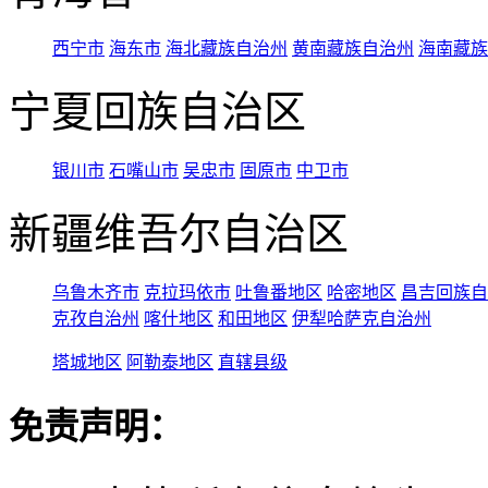
西宁市
海东市
海北藏族自治州
黄南藏族自治州
海南藏族
宁夏回族自治区
银川市
石嘴山市
吴忠市
固原市
中卫市
新疆维吾尔自治区
乌鲁木齐市
克拉玛依市
吐鲁番地区
哈密地区
昌吉回族自
克孜自治州
喀什地区
和田地区
伊犁哈萨克自治州
塔城地区
阿勒泰地区
直辖县级
免责声明：