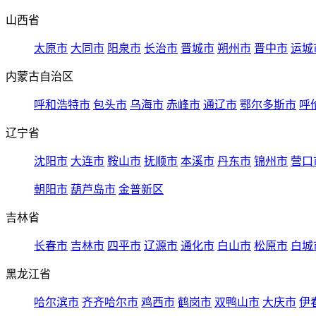
山西省
太原市
大同市
阳泉市
长治市
晋城市
朔州市
晋中市
运城
内蒙古自治区
呼和浩特市
包头市
乌海市
赤峰市
通辽市
鄂尔多斯市
呼
辽宁省
沈阳市
大连市
鞍山市
抚顺市
本溪市
丹东市
锦州市
营口
朝阳市
葫芦岛市
金普新区
吉林省
长春市
吉林市
四平市
辽源市
通化市
白山市
松原市
白城
黑龙江省
哈尔滨市
齐齐哈尔市
鸡西市
鹤岗市
双鸭山市
大庆市
伊