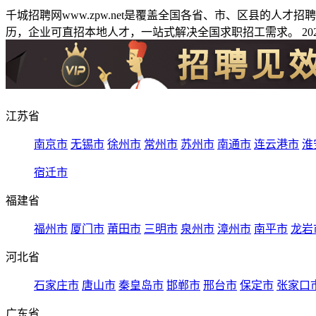
千城招聘网www.zpw.net是覆盖全国各省、市、区县的人
历，企业可直招本地人才，一站式解决全国求职招工需求。 2026
江苏省
南京市
无锡市
徐州市
常州市
苏州市
南通市
连云港市
淮
宿迁市
福建省
福州市
厦门市
莆田市
三明市
泉州市
漳州市
南平市
龙岩
河北省
石家庄市
唐山市
秦皇岛市
邯郸市
邢台市
保定市
张家口
广东省