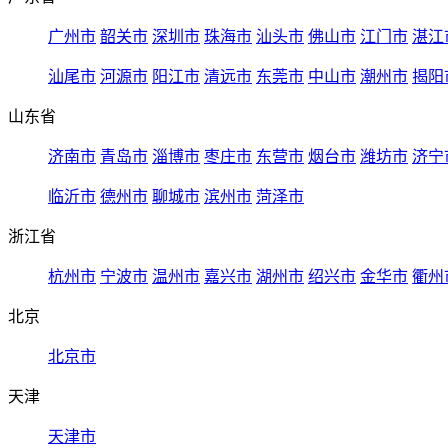
广州市
韶关市
深圳市
珠海市
汕头市
佛山市
江门市
湛江
汕尾市
河源市
阳江市
清远市
东莞市
中山市
潮州市
揭阳
山东省
济南市
青岛市
淄博市
枣庄市
东营市
烟台市
潍坊市
济宁
临沂市
德州市
聊城市
滨州市
菏泽市
浙江省
杭州市
宁波市
温州市
嘉兴市
湖州市
绍兴市
金华市
衢州
北京
北京市
天津
天津市