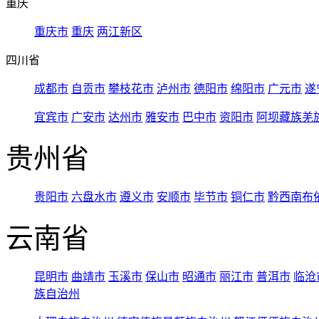
重庆
重庆市
重庆
两江新区
四川省
成都市
自贡市
攀枝花市
泸州市
德阳市
绵阳市
广元市
遂
宜宾市
广安市
达州市
雅安市
巴中市
资阳市
阿坝藏族羌
贵州省
贵阳市
六盘水市
遵义市
安顺市
毕节市
铜仁市
黔西南布
云南省
昆明市
曲靖市
玉溪市
保山市
昭通市
丽江市
普洱市
临沧
族自治州