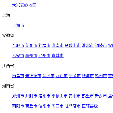
大兴安岭地区
上海
上海市
安徽省
合肥市
芜湖市
蚌埠市
淮南市
马鞍山市
淮北市
铜陵市
安
六安市
亳州市
池州市
宣城市
江西省
南昌市
景德镇市
萍乡市
九江市
新余市
鹰潭市
赣州市
吉
河南省
郑州市
开封市
洛阳市
平顶山市
安阳市
鹤壁市
新乡市
焦
南阳市
商丘市
信阳市
周口市
驻马店市
直辖县级